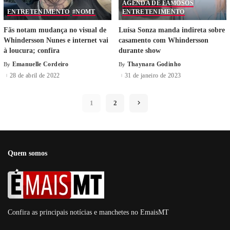
AGENDA DE FAMOSOS
ENTRETENIMENTO
#NOMT
ENTRETENIMENTO
Fãs notam mudança no visual de
Luísa Sonza manda indireta sobre
Whindersson Nunes e internet vai
casamento com Whindersson
à loucura; confira
durante show
Emanuelle Cordeiro
Thaynara Godinho
By
By
28 de abril de 2022
31 de janeiro de 2023
1
2
Quem somos
Confira as principais notícias e manchetes no EmaisMT