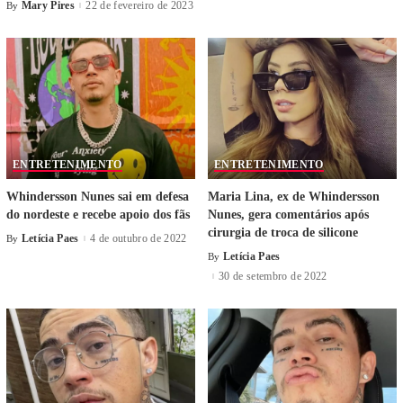
Mary Pires
22 de fevereiro de 2023
By
ENTRETENIMENTO
ENTRETENIMENTO
Whindersson Nunes sai em defesa
Maria Lina, ex de Whindersson
do nordeste e recebe apoio dos fãs
Nunes, gera comentários após
cirurgia de troca de silicone
Letícia Paes
4 de outubro de 2022
By
Letícia Paes
By
30 de setembro de 2022