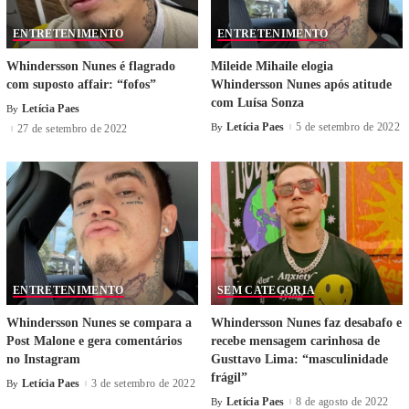
ENTRETENIMENTO
ENTRETENIMENTO
Whindersson Nunes é flagrado
Mileide Mihaile elogia
com suposto affair: “fofos”
Whindersson Nunes após atitude
com Luísa Sonza
Letícia Paes
By
Letícia Paes
5 de setembro de 2022
By
27 de setembro de 2022
ENTRETENIMENTO
SEM CATEGORIA
Whindersson Nunes se compara a
Whindersson Nunes faz desabafo e
Post Malone e gera comentários
recebe mensagem carinhosa de
no Instagram
Gusttavo Lima: “masculinidade
frágil”
Letícia Paes
3 de setembro de 2022
By
Letícia Paes
8 de agosto de 2022
By