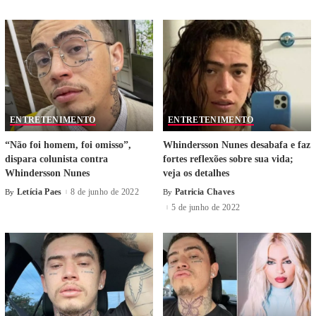
ENTRETENIMENTO
ENTRETENIMENTO
“Não foi homem, foi omisso”,
Whindersson Nunes desabafa e faz
dispara colunista contra
fortes reflexões sobre sua vida;
Whindersson Nunes
veja os detalhes
Letícia Paes
8 de junho de 2022
Patricia Chaves
By
By
5 de junho de 2022