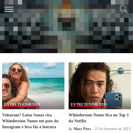
Search Results for:
Whindersson Nunes
ENTRETENIMENTO
ENTRETENIMENTO
Voltaram? Luísa Sonza cita
Whindersson Nunes fica no Top 1
Whindersson Nunes em post do
da Netflix
Instagram e leva fãs à loucura
Mary Pires
22 de fevereiro de 2023
By