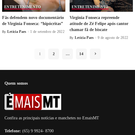
ENTRETENIMENTO
ENTRETENIMENTO
Fãs defendem novo documentário
Virginia Fonseca repreende
de Virginia Fonseca: “hipócritas”
atitude de Zé Felipe após cantor
chamar fã de biscate
Letícia Paes
1 de setembro de 2022
By
Letícia Paes
9 de agosto de 2022
By
1
2
…
14
Quem somos
Confira as principais notícias e manchetes no EmaisMT
Telefone:
(65) 9 9924- 8700