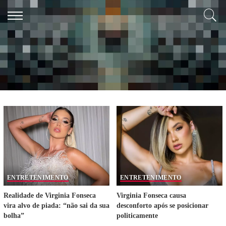
Search Results for:
virgínia fonseca
ENTRETENIMENTO
ENTRETENIMENTO
Realidade de Virginia Fonseca
Virginia Fonseca causa
vira alvo de piada: “não sai da sua
desconforto após se posicionar
bolha”
politicamente