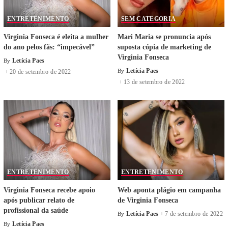
ENTRETENIMENTO
SEM CATEGORIA
Virginia Fonseca é eleita a mulher
Mari Maria se pronuncia após
do ano pelos fãs: “impecável”
suposta cópia de marketing de
Virginia Fonseca
Letícia Paes
By
Letícia Paes
By
20 de setembro de 2022
13 de setembro de 2022
ENTRETENIMENTO
ENTRETENIMENTO
Virginia Fonseca recebe apoio
Web aponta plágio em campanha
após publicar relato de
de Virginia Fonseca
profissional da saúde
Letícia Paes
7 de setembro de 2022
By
Letícia Paes
By