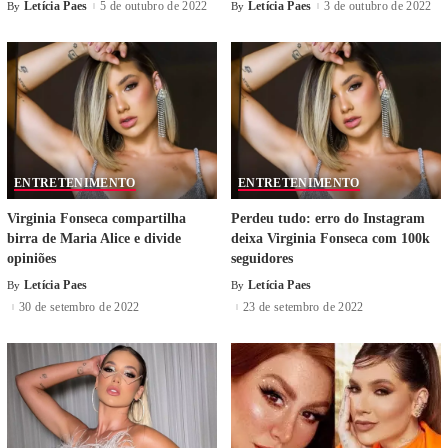
Letícia Paes
5 de outubro de 2022
Letícia Paes
3 de outubro de 2022
By
By
ENTRETENIMENTO
ENTRETENIMENTO
Virginia Fonseca compartilha
Perdeu tudo: erro do Instagram
birra de Maria Alice e divide
deixa Virginia Fonseca com 100k
opiniões
seguidores
Letícia Paes
Letícia Paes
By
By
30 de setembro de 2022
23 de setembro de 2022