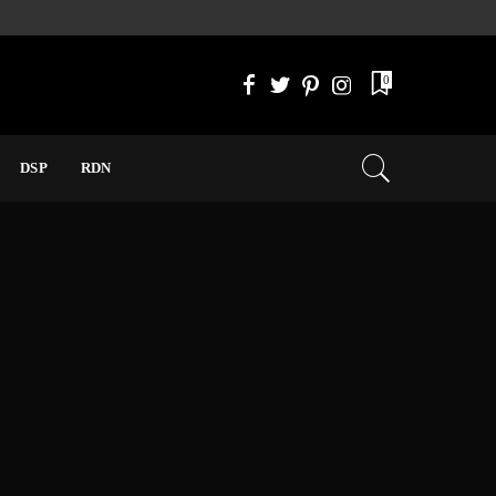
0
DSP
RDN