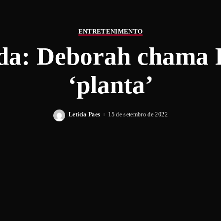
ENTRETENIMENTO
da: Deborah chama P
‘planta’
Letícia Paes
15 de setembro de 2022