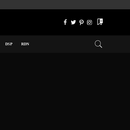
0
DSP
RDN