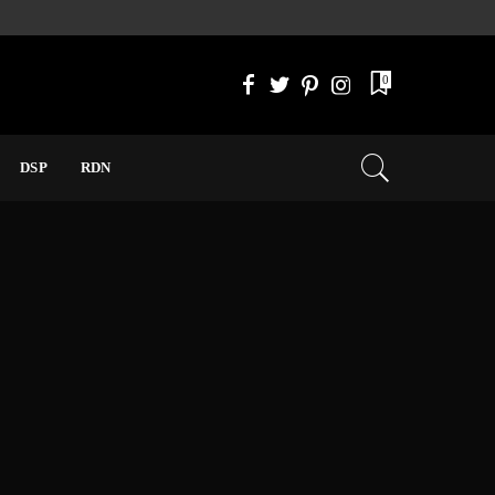
0
DSP
RDN