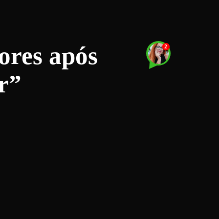
ores após
r”