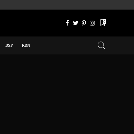
0
DSP
RDN