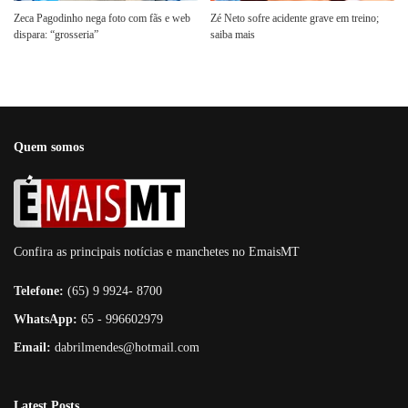
Zeca Pagodinho nega foto com fãs e web
Zé Neto sofre acidente grave em treino;
dispara: “grosseria”
saiba mais
Quem somos
Confira as principais notícias e manchetes no EmaisMT
Telefone:
(65) 9 9924- 8700
WhatsApp:
65 - 996602979
Email:
dabrilmendes@hotmail.com
Latest Posts