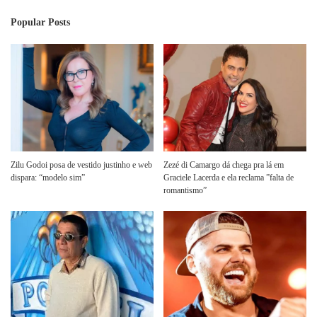
Popular Posts
Zilu Godoi posa de vestido justinho e web
Zezé di Camargo dá chega pra lá em
dispara: “modelo sim”
Graciele Lacerda e ela reclama ”falta de
romantismo”