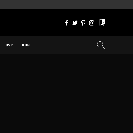
0
DSP
RDN