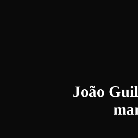
João Gui
man