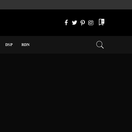
0
DSP
RDN