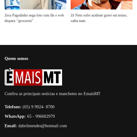
Zeca Pagodinho nega foto com fãs e web
Zé Neto sofre acidente grave em treino;
dispara: “grosseria”
saiba mais
Quem somos
Confira as principais notícias e manchetes no EmaisMT
Telefone:
(65) 9 9924- 8700
WhatsApp:
65 - 996602979
Email:
dabrilmendes@hotmail.com