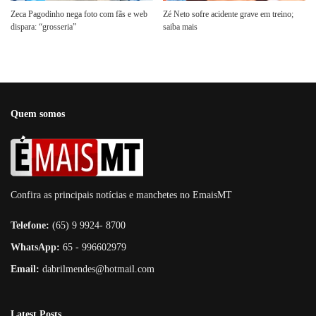
Zeca Pagodinho nega foto com fãs e web
Zé Neto sofre acidente grave em treino;
dispara: “grosseria”
saiba mais
Quem somos
Confira as principais notícias e manchetes no EmaisMT
Telefone:
(65) 9 9924- 8700
WhatsApp:
65 - 996602979
Email:
dabrilmendes@hotmail.com
Latest Posts