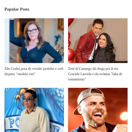
Popular Posts
Zilu Godoi posa de vestido justinho e web
Zezé di Camargo dá chega pra lá em
dispara: “modelo sim”
Graciele Lacerda e ela reclama ”falta de
romantismo”