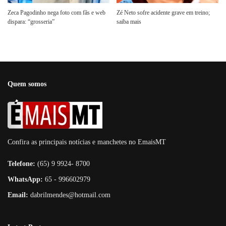
Zeca Pagodinho nega foto com fãs e web
Zé Neto sofre acidente grave em treino;
dispara: “grosseria”
saiba mais
Quem somos
Confira as principais notícias e manchetes no EmaisMT
Telefone:
(65) 9 9924- 8700
WhatsApp:
65 - 996602979
Email:
dabrilmendes@hotmail.com