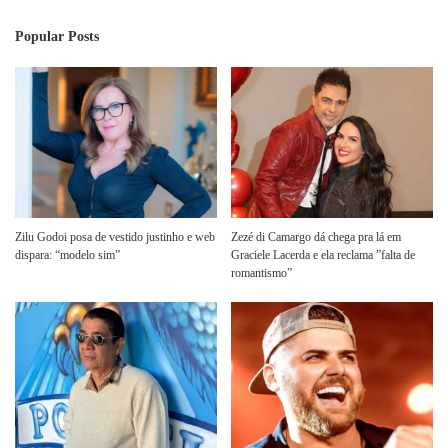
Popular Posts
Zilu Godoi posa de vestido justinho e web
Zezé di Camargo dá chega pra lá em
dispara: “modelo sim”
Graciele Lacerda e ela reclama ”falta de
romantismo”