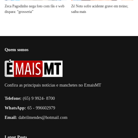
Zeca Pagodinho nega foto com fãs e web
Zé Neto sofre acidente grave em treino;
dispara: “grosseria”
saiba mais
Quem somos
Confira as principais notícias e manchetes no EmaisMT
Telefone:
(65) 9 9924- 8700
WhatsApp:
65 - 996602979
Email:
dabrilmendes@hotmail.com
Latest Posts