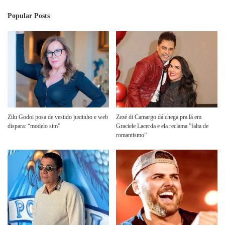
Popular Posts
Zilu Godoi posa de vestido justinho e web
Zezé di Camargo dá chega pra lá em
dispara: “modelo sim”
Graciele Lacerda e ela reclama ”falta de
romantismo”