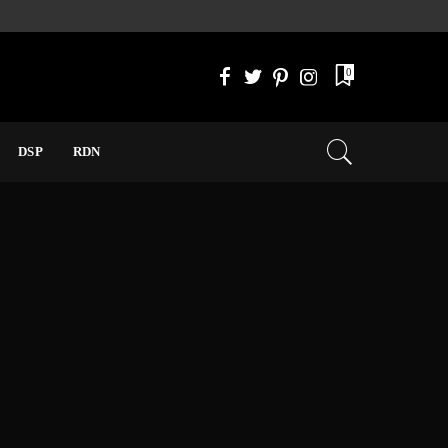
0
DSP
RDN