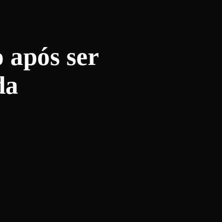
 após ser
da