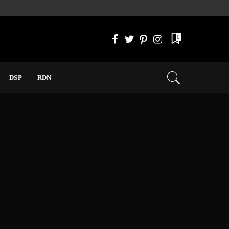
0
DSP
RDN