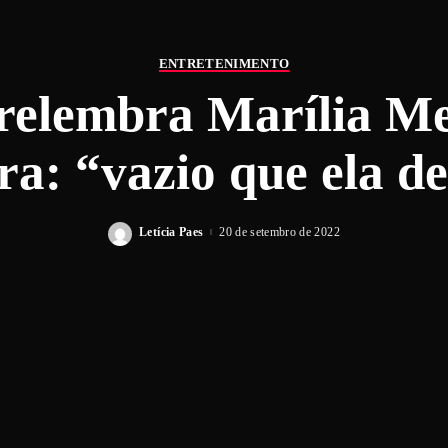
ENTRETENIMENTO
relembra Marília M
ra: “vazio que ela d
Letícia Paes
20 de setembro de 2022