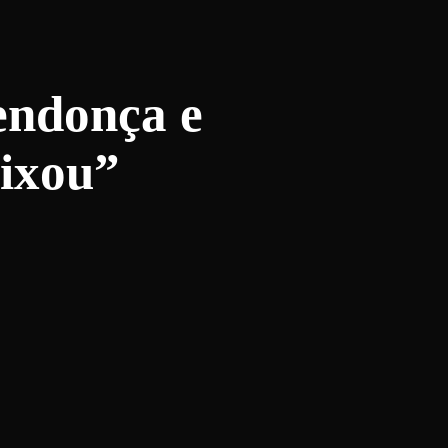
endonça e
eixou”