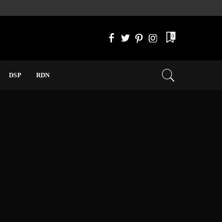
0
DSP
RDN