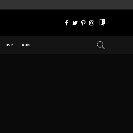
0
DSP
RDN