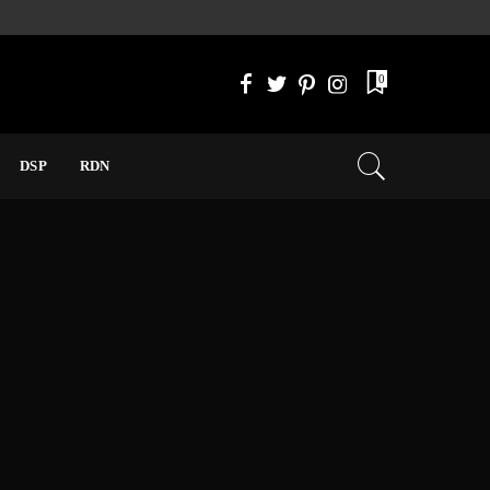
0
DSP
RDN