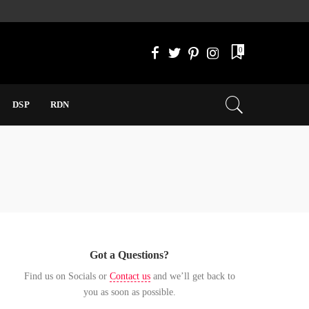
0
DSP
RDN
Got a Questions?
Find us on Socials or
Contact us
and we’ll get back to
you as soon as possible.