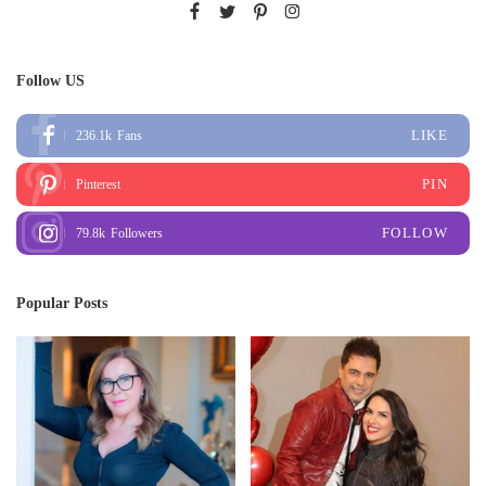
Follow US
LIKE
236.1k
Fans
PIN
Pinterest
FOLLOW
79.8k
Followers
Popular Posts