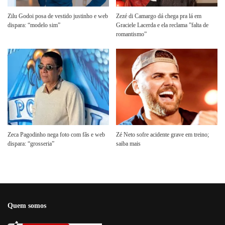
Zilu Godoi posa de vestido justinho e web
Zezé di Camargo dá chega pra lá em
dispara: “modelo sim”
Graciele Lacerda e ela reclama ”falta de
romantismo”
Zeca Pagodinho nega foto com fãs e web
Zé Neto sofre acidente grave em treino;
dispara: “grosseria”
saiba mais
Quem somos