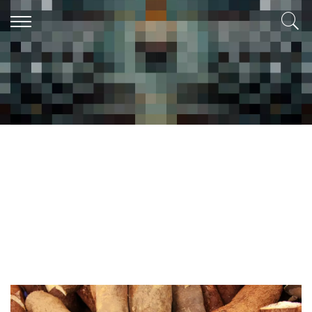
Raíly Oliveira Fortunato
Sou da Bahia, já estudei em escola técnica em Agroecologia, sou
simpatizante da área e adoro estar em contato com a natureza e os
animais. No momento, estou em graduação na Universidade
Federal da Bahia. Espero poder utilizar os conhecimentos
adquiridos e o gosto pela escrita e leitura de modo a ajudar cada
vez mais as pessoas e me manter em constante aprendizado
também nesta plataforma.