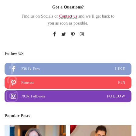
Got a Questions?
Find us on Socials or
Contact us
and we’ll get back to
you as soon as possible.
Follow US
LIKE
236.1k
Fans
PIN
Pinterest
FOLLOW
79.8k
Followers
Popular Posts