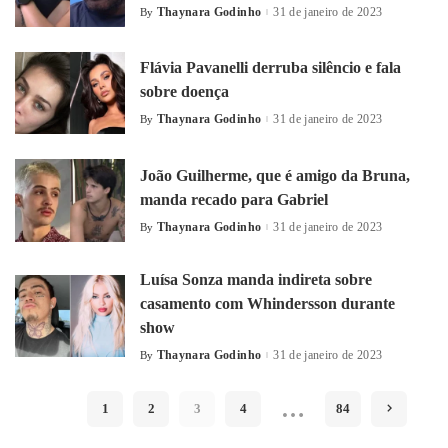
Thaynara Godinho
31 de janeiro de 2023
By
Flávia Pavanelli derruba silêncio e fala
sobre doença
Thaynara Godinho
31 de janeiro de 2023
By
João Guilherme, que é amigo da Bruna,
manda recado para Gabriel
Thaynara Godinho
31 de janeiro de 2023
By
Luísa Sonza manda indireta sobre
casamento com Whindersson durante
show
Thaynara Godinho
31 de janeiro de 2023
By
…
1
2
3
4
84