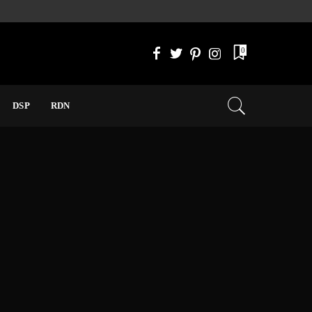
0
DSP
RDN