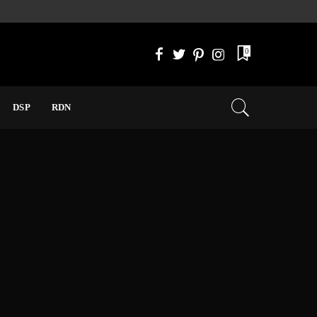
0
DSP
RDN