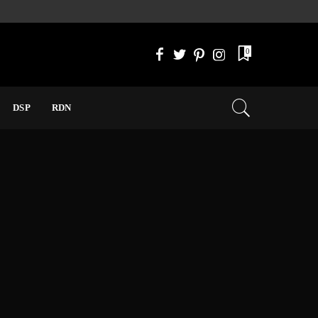
0
DSP
RDN