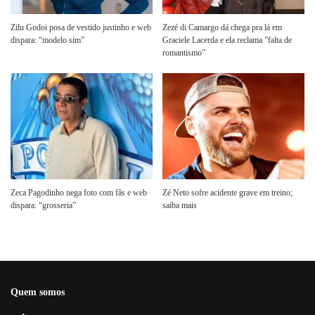
Zilu Godoi posa de vestido justinho e web
Zezé di Camargo dá chega pra lá em
dispara: “modelo sim”
Graciele Lacerda e ela reclama ”falta de
romantismo”
Zeca Pagodinho nega foto com fãs e web
Zé Neto sofre acidente grave em treino;
dispara: “grosseria”
saiba mais
Quem somos