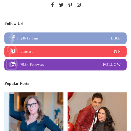
Follow US
LIKE
236.1k
Fans
PIN
Pinterest
FOLLOW
79.8k
Followers
Popular Posts