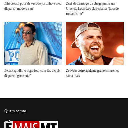
Zilu Godoi posa de vestido justinho e web
Zezé di Camargo dá chega pra lá em
dispara: “modelo sim”
Graciele Lacerda e ela reclama ”falta de
romantismo”
Zeca Pagodinho nega foto com fãs e web
Zé Neto sofre acidente grave em treino;
dispara: “grosseria”
saiba mais
Quem somos