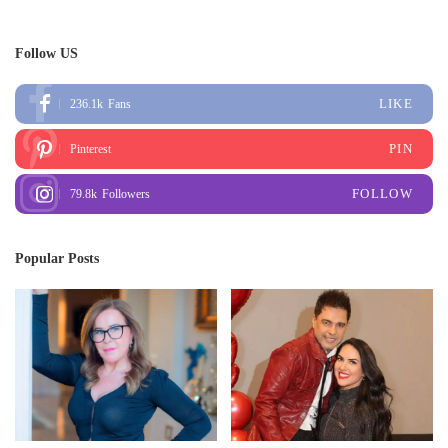
Follow US
LIKE
236.1k
Fans
PIN
Pinterest
FOLLOW
79.8k
Followers
Popular Posts