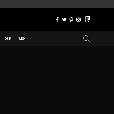
0
DSP
RDN