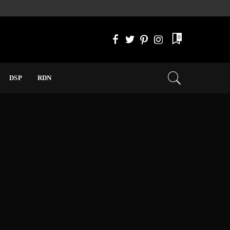
0
DSP
RDN