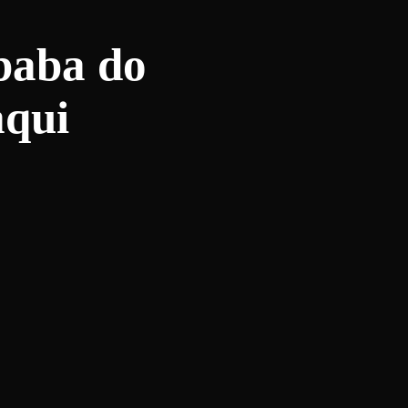
 baba do
aqui