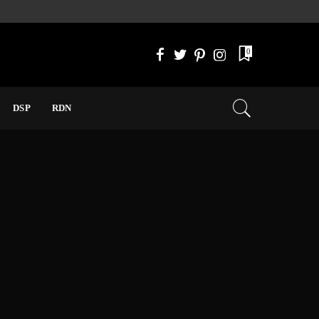
0
DSP
RDN