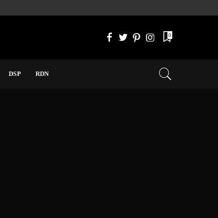
0
DSP
RDN