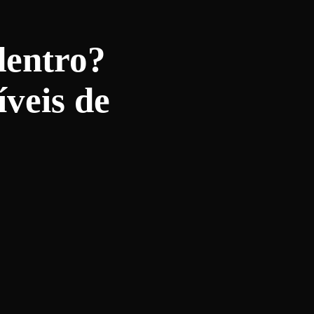
dentro?
íveis de