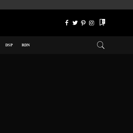
0
DSP
RDN