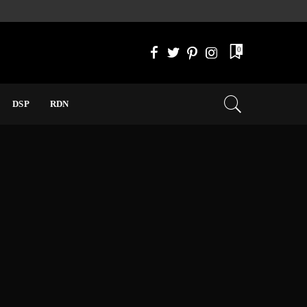
0
DSP
RDN