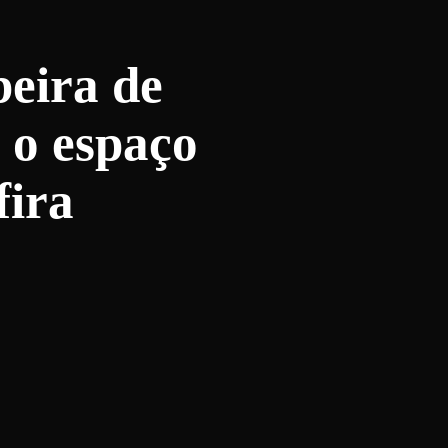
beira de
 o espaço
fira