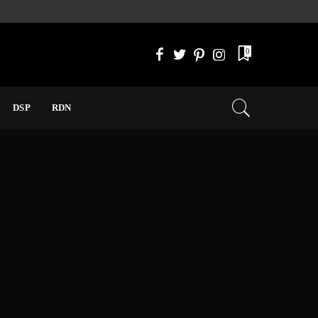
0
DSP
RDN