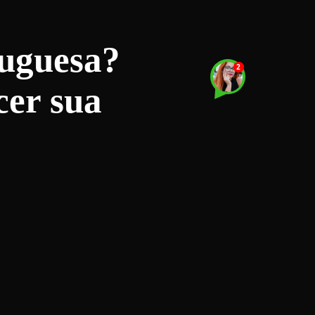
uguesa?
cer sua