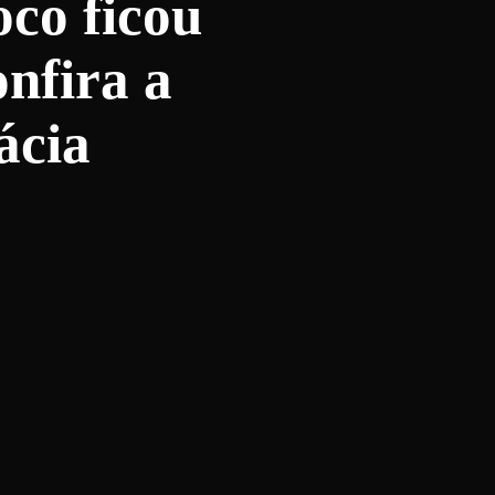
oco ficou
onfira a
ácia