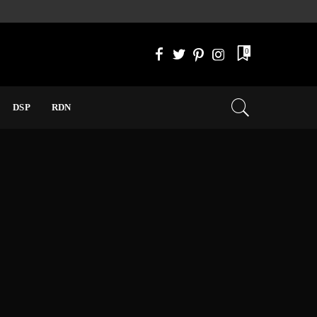
0
DSP
RDN