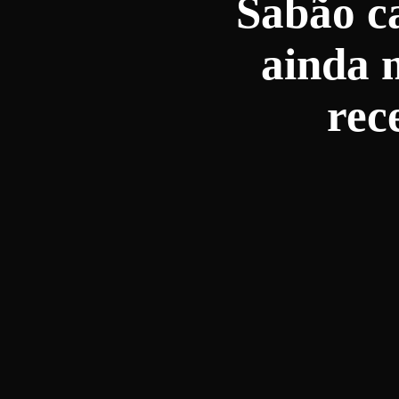
Sabão ca
ainda m
rec