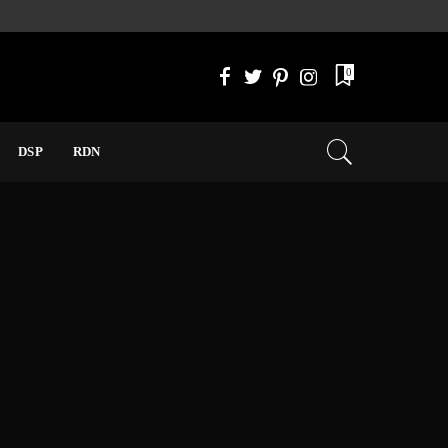
0
DSP
RDN