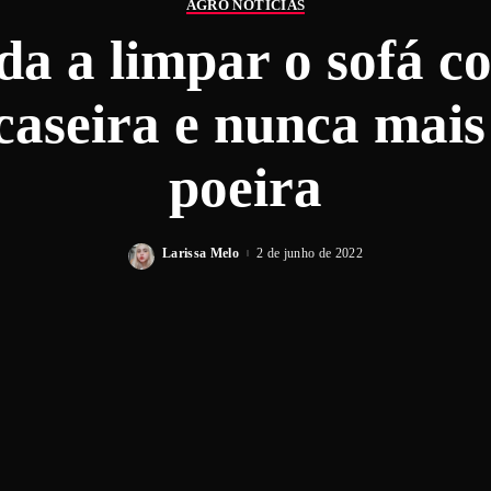
AGRO NOTÍCIAS
a a limpar o sofá c
caseira e nunca mai
poeira
Larissa Melo
2 de junho de 2022