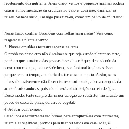
recebimento dos nutriente. Além disso, ventos e pequenos animais podem
causar a movimentação da orquídea no vaso e, com isso, danificar as
raízes. Se necessário, use algo para fixá-la, como um palito de churrasco.
Nesse hiato, confira: Orquídeas com folhas amareladas? Veja como
resgatar sua planta a tempo
3. Plantar orquídeas terrestres apenas na terra
O problema desse erro não é realmente que seja errado plantar na terra,
porém o que a maioria das pessoas desconhece é que, dependendo da
terra, com o tempo, ao invés de bem, isso fará mal às plantas. Isso
porque, com o tempo, a maioria das terras se compacta. Assim, se as
raízes não estiverem e não forem fortes o suficiente, a terra compactada
acabará sufocando-as, pois não haverá a distribuição correta de água.
Desse modo, tente sempre dar maior aeração ao substrato, misturando um
pouco de casca de pinus, ou carvão vegetal.
4. Adubar com exagero
Os adubos e fertilizantes são ótimos para enriquecê-las com nutrientes,
sejam eles orgânicos, prontos para usar ou feitos em casa. Mas, é