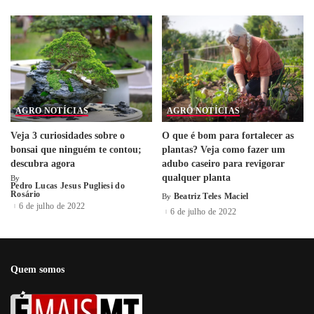
AGRO NOTÍCIAS
AGRO NOTÍCIAS
Veja 3 curiosidades sobre o
O que é bom para fortalecer as
bonsai que ninguém te contou;
plantas? Veja como fazer um
descubra agora
adubo caseiro para revigorar
qualquer planta
By
Pedro Lucas Jesus Pugliesi do
Rosário
Beatriz Teles Maciel
By
6 de julho de 2022
6 de julho de 2022
Quem somos