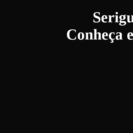
Serig
Conheça es