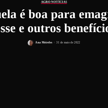
AGRO NOTÍCIAS
uela é boa para emag
se e outros benefíci
Ana Meireles
31 de maio de 2022