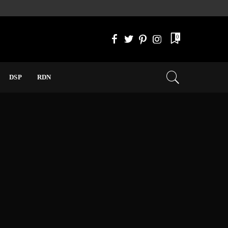
0
DSP
RDN