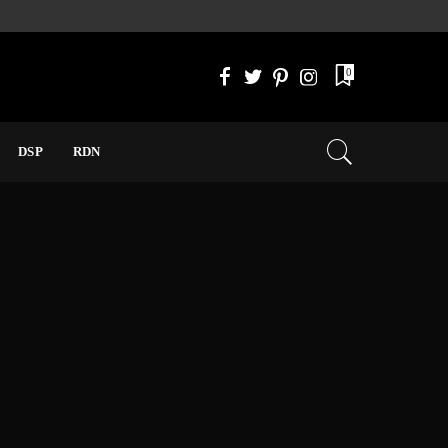
0
DSP
RDN