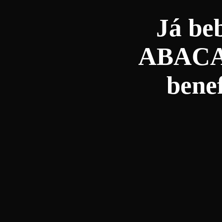
Já b
ABACAX
benef