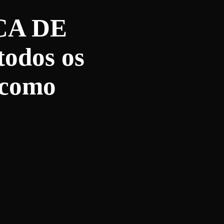
CA DE
odos os
 como