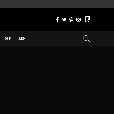
0
DSP
RDN