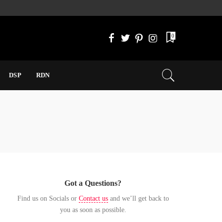
0
DSP
RDN
Got a Questions?
Find us on Socials or
Contact us
and we’ll get back to
you as soon as possible.