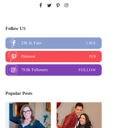
Follow US
236.1k
Fans
LIKE
Pinterest
PIN
79.8k
Followers
FOLLOW
Popular Posts