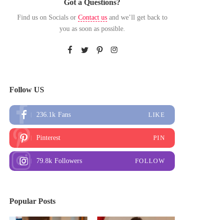
Got a Questions?
Find us on Socials or
Contact us
and we’ll get back to
you as soon as possible.
Follow US
236.1k
Fans
LIKE
Pinterest
PIN
79.8k
Followers
FOLLOW
Popular Posts