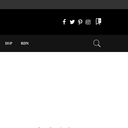
0
DSP
RDN
esse caminho como redatora. Acredito que a comunicação e