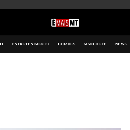
RO
ENTRETENIMENTO
CIDADES
MANCHETE
NEWS
cessos e viajar pelo Brasil. Por conservar o amor pela escrita, sigo 
quenas ou grandiosas.