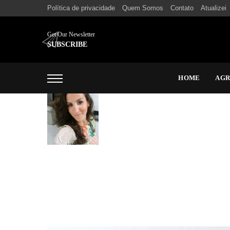
Política de privacidade
Quem Somos
Contato
Atualizei
Get Our Newsletter
SUBSCRIBE
HOME
AG
Marcela Nunes
Formada em direito pela USP-SP, decidi abandonar os pro
as palavras são formas divinas de passar mensagens, pe