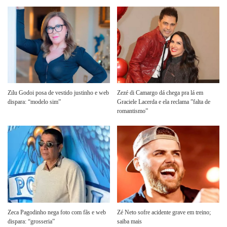
Zilu Godoi posa de vestido justinho e web
Zezé di Camargo dá chega pra lá em
dispara: “modelo sim”
Graciele Lacerda e ela reclama ”falta de
romantismo”
Zeca Pagodinho nega foto com fãs e web
Zé Neto sofre acidente grave em treino;
dispara: “grosseria”
saiba mais