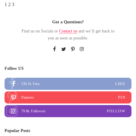
1
2
3
Got a Questions?
Find us on Socials or
Contact us
and we’ll get back to
you as soon as possible.
Follow US
LIKE
236.1k
Fans
PIN
Pinterest
FOLLOW
79.8k
Followers
Popular Posts