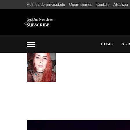
Política de privacidade
Quem Somos
Contato
Atualizei
Get Our Newsletter
SUBSCRIBE
HOME
AG
Marina Abilio
Estudante do curso de Comunicação Social Jornalismo, ap