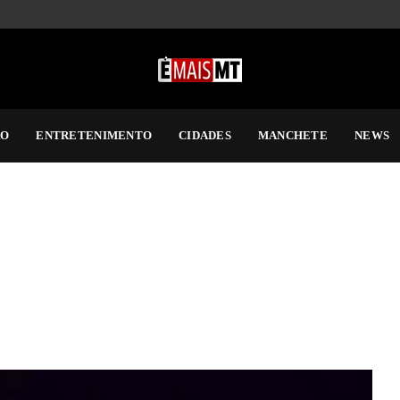
RO
ENTRETENIMENTO
CIDADES
MANCHETE
NEWS
aixonada pela arte da escrita e leitura. Antenada com os aconteciment