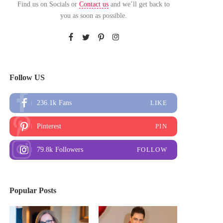
Find us on Socials or
Contact us
and we’ll get back to
you as soon as possible.
Follow US
236.1k
Fans
LIKE
Pinterest
PIN
79.8k
Followers
FOLLOW
Popular Posts