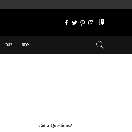
0
DSP
RDN
os da atualidade
Got a Questions?